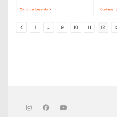
Continuar Leyendo
Continuar 
1
…
9
10
11
12
1