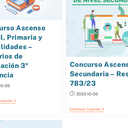
urso Ascenso
al, Primaria y
lidades –
rios de
Concurso Ascen
ación 3º
Secundaria – Re
ncia
783/23
10-06
2023-10-06
Leyendo
Continuar Leyendo