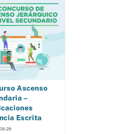
urso Ascenso
ndaria –
icaciones
ncia Escrita
09-29