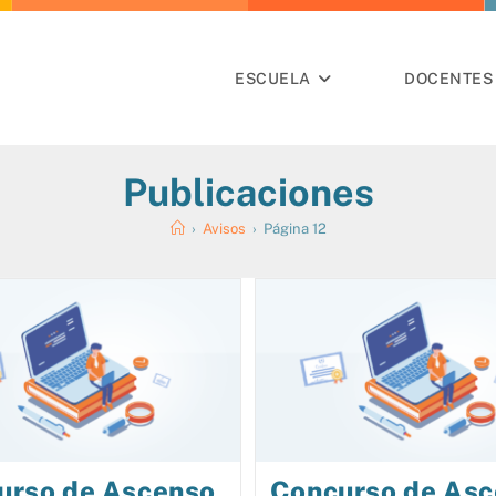
ESCUELA
DOCENTES 
Publicaciones
›
Avisos
›
Página 12
urso de Ascenso
Concurso de As