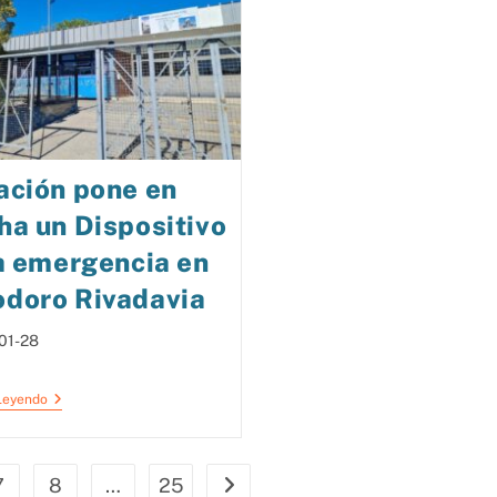
ación pone en
a un Dispositivo
a emergencia en
doro Rivadavia
01-28
Leyendo
7
8
…
25