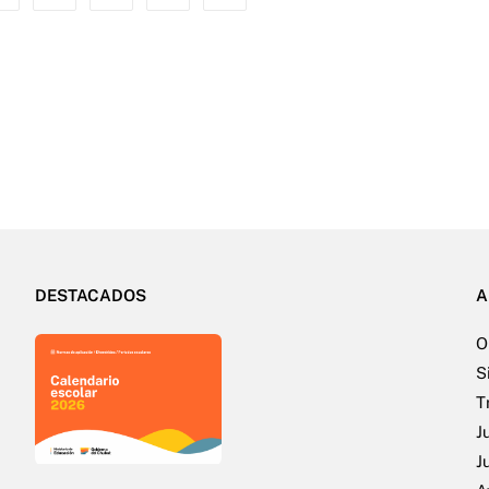
DESTACADOS
A
O
S
T
J
J