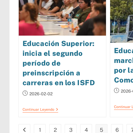
Educación Superior:
Educ
inicia el segundo
march
período de
por l
preinscripción a
Como
carreras en los ISFD
2026-
2026-02-02
Continuar 
Continuar Leyendo
1
2
3
4
5
6