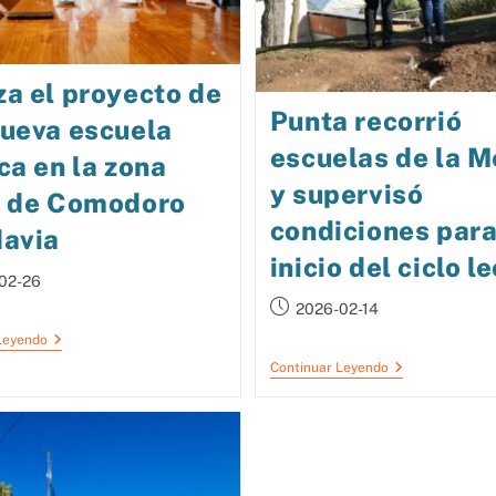
a el proyecto de
Punta recorrió
nueva escuela
escuelas de la 
ca en la zona
y supervisó
e de Comodoro
condiciones para
davia
inicio del ciclo l
02-26
2026-02-14
Leyendo
Continuar Leyendo