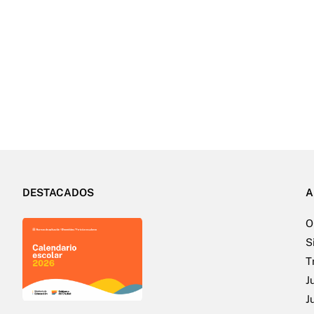
DESTACADOS
A
O
S
T
J
J