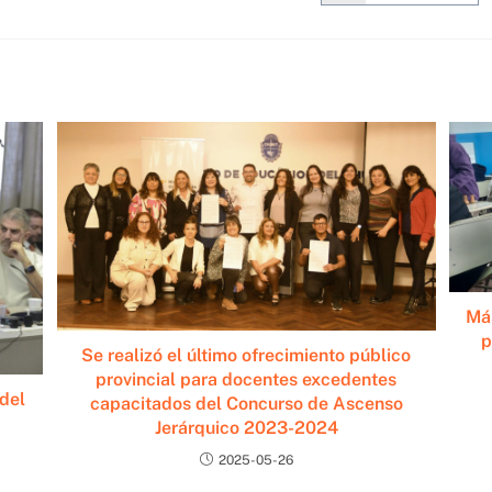
Más
p
Se realizó el último ofrecimiento público
provincial para docentes excedentes
del
capacitados del Concurso de Ascenso
Jerárquico 2023-2024
2025-05-26