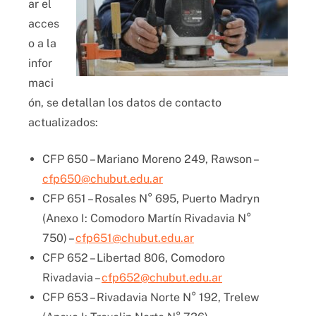
ar el
acces
o a la
infor
maci
ón, se detallan los datos de contacto
actualizados:
CFP 650 – Mariano Moreno 249, Rawson –
cfp650@chubut.edu.ar
CFP 651 – Rosales N° 695, Puerto Madryn
(Anexo I: Comodoro Martín Rivadavia N°
750) –
cfp651@chubut.edu.ar
CFP 652 – Libertad 806, Comodoro
Rivadavia –
cfp652@chubut.edu.ar
CFP 653 – Rivadavia Norte N° 192, Trelew