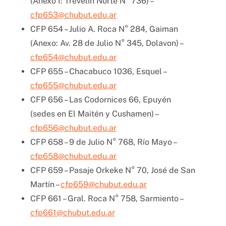
(Anexo I: Trevelin Norte N° 736) –
cfp653@chubut.edu.ar
CFP 654 – Julio A. Roca N° 284, Gaiman
(Anexo: Av. 28 de Julio N° 345, Dolavon) –
cfp654@chubut.edu.ar
CFP 655 – Chacabuco 1036, Esquel –
cfp655@chubut.edu.ar
CFP 656 – Las Codornices 66, Epuyén
(sedes en El Maitén y Cushamen) –
cfp656@chubut.edu.ar
CFP 658 – 9 de Julio N° 768, Río Mayo –
cfp658@chubut.edu.ar
CFP 659 – Pasaje Orkeke N° 70, José de San
Martín –
cfp659@chubut.edu.ar
CFP 661 – Gral. Roca N° 758, Sarmiento –
cfp661@chubut.edu.ar