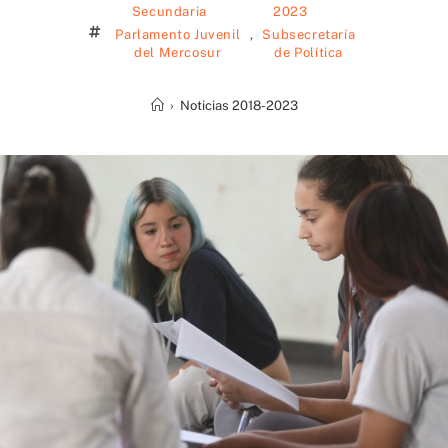
Secundaria
2023
Parlamento Juvenil
,
Subsecretaría
del Mercosur
de Política
›
Noticias 2018-2023