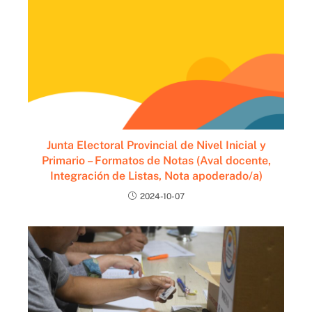
Junta Electoral Provincial de Nivel Inicial y
Primario – Formatos de Notas (Aval docente,
Integración de Listas, Nota apoderado/a)
2024-10-07