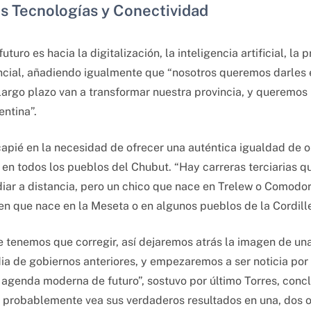
s Tecnologías y Conectividad
uro es hacia la digitalización, la inteligencia artificial, la 
incial, añadiendo igualmente que “nosotros queremos darles 
argo plazo van a transformar nuestra provincia, y queremos 
entina”.
ncapié en la necesidad de ofrecer una auténtica igualdad d
 en todos los pueblos del Chubut. “Hay carreras terciarias qu
iar a distancia, pero un chico que nace en Trelew o Comodor
n que nace en la Meseta o en algunos pueblos de la Cordiller
e tenemos que corregir, así dejaremos atrás la imagen de un
ia de gobiernos anteriores, y empezaremos a ser noticia por
a agenda moderna de futuro”, sostuvo por último Torres, conc
probablemente vea sus verdaderos resultados en una, dos o 