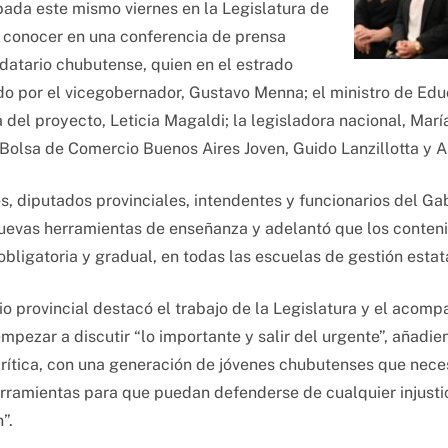
obada este mismo viernes en la Legislatura de
a conocer en una conferencia de prensa
datario chubutense, quien en el estrado
 por el vicegobernador, Gustavo Menna; el ministro de Educa
 del proyecto, Leticia Magaldi; la legisladora nacional, Marí
Bolsa de Comercio Buenos Aires Joven, Guido Lanzillotta y A
s, diputados provinciales, intendentes y funcionarios del Gab
nuevas herramientas de enseñanza y adelantó que los conte
ligatoria y gradual, en todas las escuelas de gestión estat
io provincial destacó el trabajo de la Legislatura y el acomp
pezar a discutir “lo importante y salir del urgente”, añad
rítica, con una generación de jóvenes chubutenses que nece
rramientas para que puedan defenderse de cualquier injustici
”.