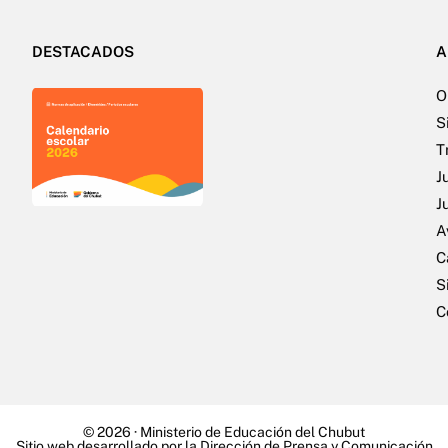
DESTACADOS
A
O
S
T
J
J
A
C
S
C
© 2026 ·
Ministerio de Educación del Chubut
Sitio web desarrollado por la Dirección de Prensa y Comunicación