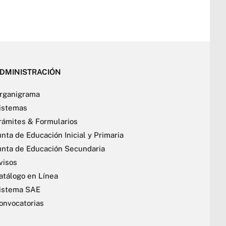
DMINISTRACIÓN
rganigrama
istemas
rámites & Formularios
unta de Educación Inicial y Primaria
unta de Educación Secundaria
visos
atálogo en Línea
istema SAE
onvocatorias