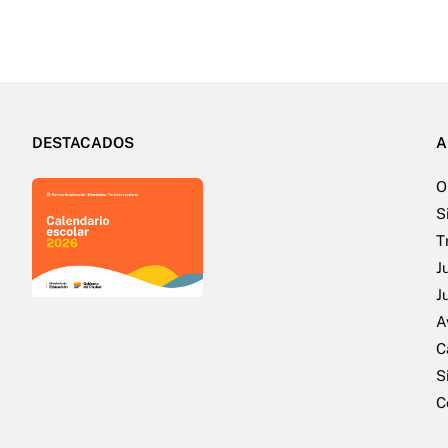
DESTACADOS
A
O
S
T
J
J
A
C
S
C