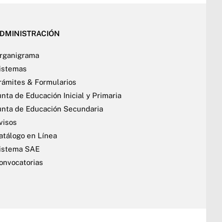
DMINISTRACIÓN
rganigrama
istemas
rámites & Formularios
unta de Educación Inicial y Primaria
unta de Educación Secundaria
visos
atálogo en Línea
istema SAE
onvocatorias