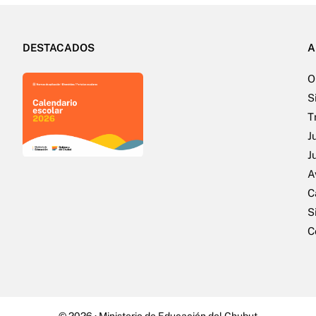
DESTACADOS
A
O
S
T
J
J
A
C
S
C
© 2026 ·
Ministerio de Educación del Chubut