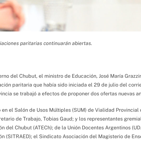
aciones paritarias continuarán abiertas.
rno del Chubut, el ministro de Educación, José María Grazzi
ción paritaria que había sido iniciada el 29 de julio del cor
incia se trabajó a efectos de proponer dos ofertas nuevas a
zó en el Salón de Usos Múltiples (SUM) de Vialidad Provincial
retario de Trabajo, Tobias Gaud; y los representantes gremia
ón del Chubut (ATECh); de la Unión Docentes Argentinos (UDA
ón (SITRAED); el Sindicato Asociación del Magisterio de En