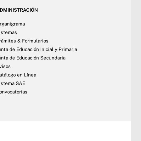
DMINISTRACIÓN
rganigrama
istemas
rámites & Formularios
unta de Educación Inicial y Primaria
unta de Educación Secundaria
visos
atálogo en Línea
istema SAE
onvocatorias