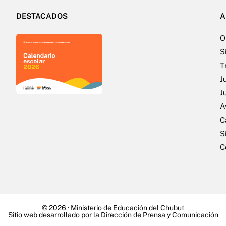
DESTACADOS
A
O
S
T
J
J
A
C
S
C
© 2026 ·
Ministerio de Educación del Chubut
Sitio web desarrollado por la Dirección de Prensa y Comunicación