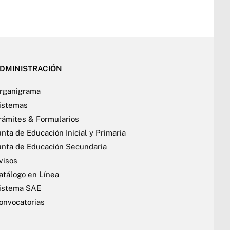
DMINISTRACIÓN
rganigrama
istemas
rámites & Formularios
unta de Educación Inicial y Primaria
unta de Educación Secundaria
visos
atálogo en Línea
istema SAE
onvocatorias