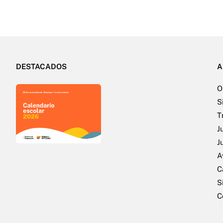
DESTACADOS
A
O
S
T
J
J
A
C
S
C