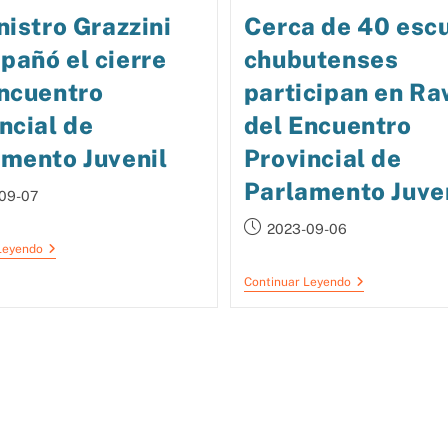
nistro Grazzini
Cerca de 40 esc
añó el cierre
chubutenses
Encuentro
participan en R
ncial de
del Encuentro
amento Juvenil
Provincial de
Parlamento Juve
09-07
2023-09-06
Leyendo
Continuar Leyendo