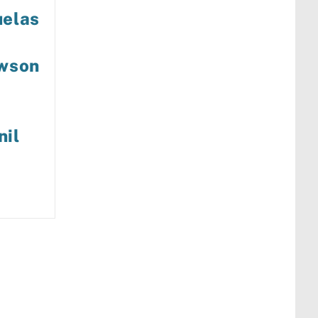
uelas
awson
nil